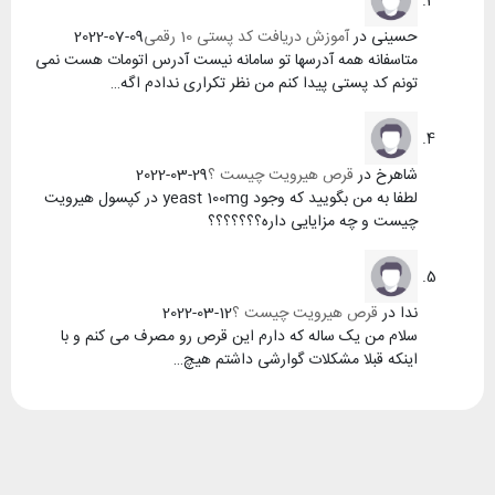
حسینی
در
آموزش دریافت کد پستی 10 رقمی
2022-07-09
متاسفانه همه آدرسها تو سامانه نیست آدرس اتومات هست نمی
تونم کد پستی پیدا کنم من نظر تکراری ندادم اگه…
شاهرخ
در
قرص هیرویت چیست ؟
2022-03-29
لطفا به من بگویید که وجود yeast 100mg در کپسول هیرویت
چیست و چه مزایایی داره؟؟؟؟؟؟؟
ندا
در
قرص هیرویت چیست ؟
2022-03-12
سلام من یک ساله که دارم این قرص رو مصرف می کنم و با
اینکه قبلا مشکلات گوارشی داشتم هیچ…