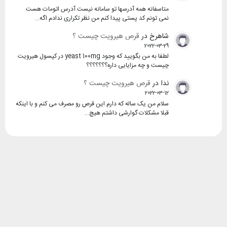
متاسفانه همه آدرسها تو سامانه نیست آدرس اتومات هست
نمی تونم کد پستی پیدا کنم من نظر تکراری ندادم اگه…
شاهرخ
در
قرص هیرویت چیست ؟
2022-03-29
لطفا به من بگویید که وجود yeast 100mg در کپسول هیرویت
چیست و چه مزایایی داره؟؟؟؟؟؟؟
ندا
در
قرص هیرویت چیست ؟
2022-03-12
سلام من یک ساله که دارم این قرص رو مصرف می کنم و با اینکه
قبلا مشکلات گوارشی داشتم هیچ…