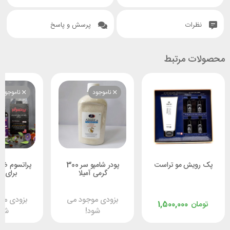
نظرات
پرسش و پاسخ
محصولات مرتبط
ناموجود
ناموجود
پک رویش مو تراست
پودر شامپو سر 300
پراتسوم ضد
گرمی آمیلا
برای آق
بزودی موجود می
بزودی مو
تومان
1,500,000
شود!
شود