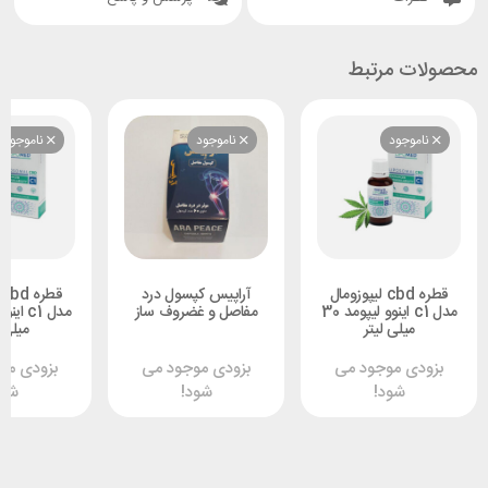
محصولات مرتبط
ناموجود
ناموجود
ناموجود
قطره cbd لیپوزومال
آراپیس کپسول درد
ق
مدل c1 اینوو لیپومد 30
مفاصل و غضروف ساز
میلی لیتر
میلی ل
بزودی موجود می
بزودی موجود می
بزودی مو
شود!
شود!
شود