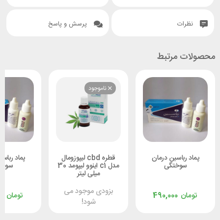
نظرات
پرسش و پاسخ
محصولات مرتبط
ناموجود
پماد رباسین درمان
قطره cbd لیپوزومال
پماد رباسی
سوختگی
مدل c1 اینوو لیپومد 30
سوخت
میلی لیتر
بزودی موجود می
تومان
490,000
تومان
00
شود!